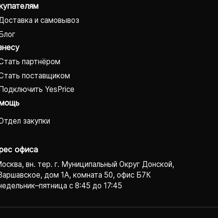
купателям
Доставка и самовывоз
Блог
знесу
Стать партнёром
Стать поставщиком
Подключить YesPrice
мощь
Отдел закупки
рес офиса
Москва, вн. тер. г. Муниципальный Округ Донской,
Варшавское, дом 1А, комната 50, офис Б7К
едельник–пятница с 8:45 до 17:45