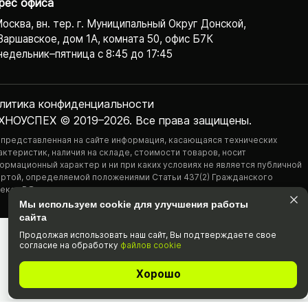
рес офиса
Москва, вн. тер. г. Муниципальный Округ Донской,
Варшавское, дом 1А, комната 50, офис Б7К
едельник–пятница с 8:45 до 17:45
литика конфиденциаль­ности
ХНОУСПЕХ © 2019–2026. Все права защищены.
 представленная на сайте информация, касающаяся технических
актеристик, наличия на складе, стоимости товаров, носит
ормационный характер и ни при каких условиях не является публичной
ртой, определяемой положениями Статьи 437(2) Гражданского
екса РФ.
Мы используем cookie для улучшения работы
сайта
Продолжая использовать наш cайт, Вы подтвержда­ете свое
согласие на обработку
файлов cookie
Хорошо