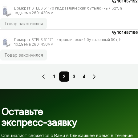
101457192
Домкрат STELS 51170 гидравлический бутылочный 32т, h
подъема 260-420мм
Товар закончился
101457196
Домкрат STELS 51171 гидравлический бутылочный 50т, h
подъема 280-450мм
Товар закончился
1
2
3
4
Оставьте
экспресс-заявку
Специалист свяжется с Вами в ближайшее время
в течение