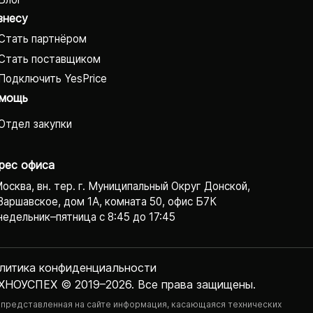
знесу
Стать партнёром
Стать поставщиком
Подключить YesPrice
мощь
Отдел закупки
рес офиса
Москва, вн. тер. г. Муниципальный Округ Донской,
Варшавское, дом 1А, комната 50, офис Б7К
едельник–пятница с 8:45 до 17:45
литика конфиденциаль­ности
ХНОУСПЕХ © 2019–2026. Все права защищены.
 представленная на сайте информация, касающаяся технических