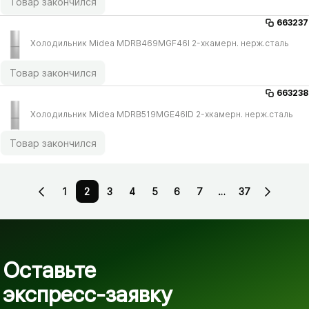
Товар закончился
663237
Холодильник Midea MDRB469MGF46I 2-хкамерн. нерж.сталь
Товар закончился
663238
Холодильник Midea MDRB519MGE46ID 2-хкамерн. нерж.сталь
Товар закончился
1
2
3
4
5
6
7
…
37
Оставьте
экспресс-заявку