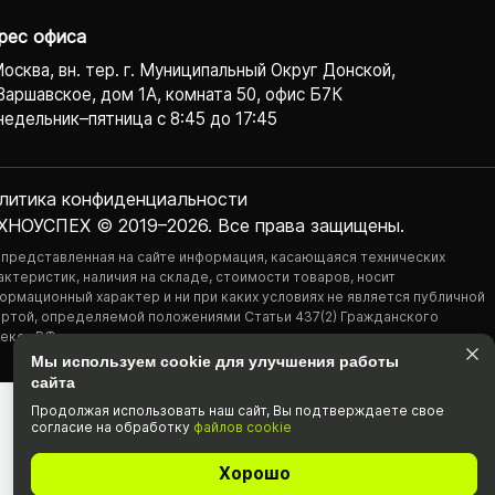
рес офиса
Москва, вн. тер. г. Муниципальный Округ Донской,
Варшавское, дом 1А, комната 50, офис Б7К
едельник–пятница с 8:45 до 17:45
литика конфиденциаль­ности
ХНОУСПЕХ © 2019–2026. Все права защищены.
 представленная на сайте информация, касающаяся технических
актеристик, наличия на складе, стоимости товаров, носит
ормационный характер и ни при каких условиях не является публичной
ртой, определяемой положениями Статьи 437(2) Гражданского
екса РФ.
Мы используем cookie для улучшения работы
сайта
Продолжая использовать наш cайт, Вы подтвержда­ете свое
согласие на обработку
файлов cookie
Хорошо