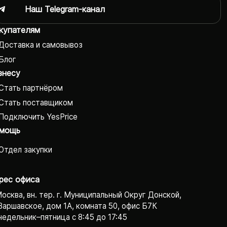
Наш Telegram-канал
купателям
Доставка и самовывоз
Блог
знесу
Стать партнёром
Стать поставщиком
Подключить YesPrice
мощь
Отдел закупки
рес офиса
Москва, вн. тер. г. Муниципальный Округ Донской,
Варшавское, дом 1А, комната 50, офис Б7К
едельник–пятница с 8:45 до 17:45