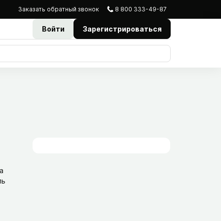
Заказать
обратный
звонок
8 800 333-49-87
Войти
Зарегистрироваться
а
ль