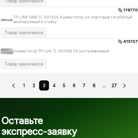
Товар закончился
176770
TP-LINK SMB TL-SG1024, Коммутатор 24-портовый гигабитный
монтируемый в стойку
Товар закончился
413707
Коммутатор TP-Link TL-SG105E 5G настраиваемый
Товар закончился
1
2
3
4
5
6
7
8
…
27
Оставьте
экспресс-заявку