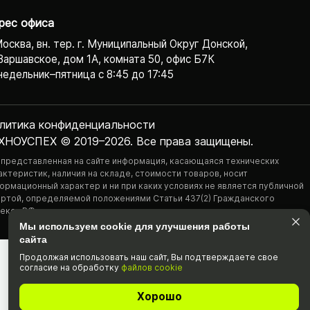
рес офиса
Москва, вн. тер. г. Муниципальный Округ Донской,
Варшавское, дом 1А, комната 50, офис Б7К
едельник–пятница с 8:45 до 17:45
литика конфиденциаль­ности
ХНОУСПЕХ © 2019–2026. Все права защищены.
 представленная на сайте информация, касающаяся технических
актеристик, наличия на складе, стоимости товаров, носит
ормационный характер и ни при каких условиях не является публичной
ртой, определяемой положениями Статьи 437(2) Гражданского
екса РФ.
Мы используем cookie для улучшения работы
сайта
Продолжая использовать наш cайт, Вы подтвержда­ете свое
согласие на обработку
файлов cookie
Хорошо