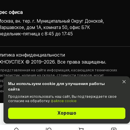
рес офиса
Москва, вн. тер. г. Муниципальный Округ Донской,
Варшавское, дом 1А, комната 50, офис Б7К
едельник–пятница с 8:45 до 17:45
литика конфиденциаль­ности
ХНОУСПЕХ © 2019–2026. Все права защищены.
 представленная на сайте информация, касающаяся технических
актеристик, наличия на складе, стоимости товаров, носит
ормационный характер и ни при каких условиях не является публичной
Мы используем cookie для улучшения работы
ртой, определяемой положениями Статьи 437(2) Гражданского
сайта
екса РФ.
Продолжая использовать наш cайт, Вы подтвержда­ете свое
согласие на обработку
файлов cookie
Хорошо