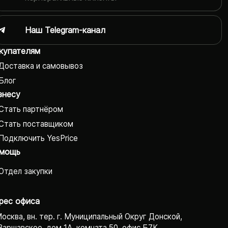
Наш Telegram-канал
купателям
Доставка и самовывоз
Блог
знесу
Стать партнёром
Стать поставщиком
Подключить YesPrice
мощь
Отдел закупки
рес офиса
Москва, вн. тер. г. Муниципальный Округ Донской,
Варшавское, дом 1А, комната 50, офис Б7К