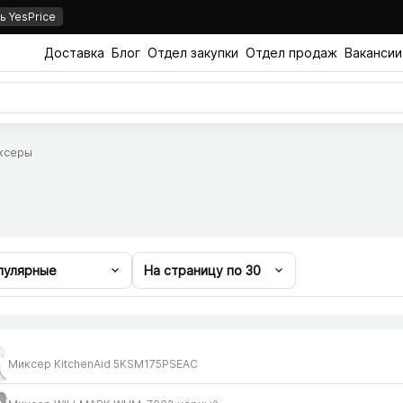
 YesPrice
Доставка
Блог
Отдел закупки
Отдел продаж
Вакансии
ксеры
пулярные
На страницу по
30
Миксер KitchenAid 5KSM175PSEAC