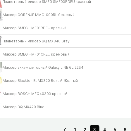
Планетарный миксер SMEG SMF03RDEU красный
Миксер GORENJE MMC1000RL бежевый
Миксер SMEG HMF01RDEU красный
Планетарный миксер BQ MX840 Gray
Миксер SMEG HMF01CREU кремовый
Миксер аккумуляторный Galaxy LINE GL 2234
Миксер Blackton Bt MX320 Белый-Желтый
Миксер BOSCH MFQ40303 красный
Миксер BQ MX420 Blue
1
2
3
4
5
6