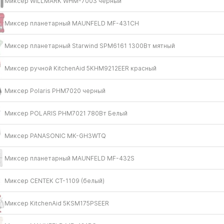
Миксер WILLMARK WHM-7003 чёрный
Миксер планетарный MAUNFELD MF-431CH
Миксер планетарный Starwind SPM6161 1300Вт мятный
Миксер ручной KitchenAid 5KHM9212EER красный
Миксер Polaris PHM7020 черный
Миксер POLARIS PHM7021 780Вт Белый
Миксер PANASONIC MK-GH3WTQ
Миксер планетарный MAUNFELD MF-432S
Миксер CENTEK CT-1109 (белый)
Миксер KitchenAid 5KSM175PSEER