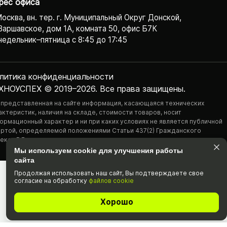
рес офиса
Москва, вн. тер. г. Муниципальный Округ Донской,
Варшавское, дом 1А, комната 50, офис Б7К
едельник–пятница с 8:45 до 17:45
литика конфиденциаль­ности
ХНОУСПЕХ © 2019–2026. Все права защищены.
 представленная на сайте информация, касающаяся технических
актеристик, наличия на складе, стоимости товаров, носит
ормационный характер и ни при каких условиях не является публичной
ртой, определяемой положениями Статьи 437(2) Гражданского
екса РФ.
Мы используем cookie для улучшения работы
сайта
Продолжая использовать наш cайт, Вы подтвержда­ете свое
согласие на обработку
файлов cookie
Хорошо