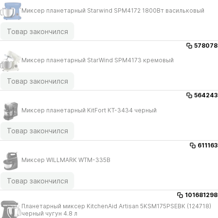
Миксер планетарный Starwind SPM4172 1800Вт васильковый
Товар закончился
578078
Миксер планетарный StarWind SPM4173 кремовый
Товар закончился
564243
Миксер планетарный KitFort КТ-3434 черный
Товар закончился
611163
Миксер WILLMARK WTM-335B
Товар закончился
101681298
Планетарный миксер KitchenAid Artisan 5KSM175PSEBK (124718)
черный чугун 4.8 л