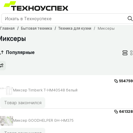
Главная
Бытовая техника
Техника для кухни
Миксеры
Миксеры
Популярные
554759
Миксер Timberk T-HM40S48 белый
Товар закончился
641328
Миксер GOODHELPER GH-HM375