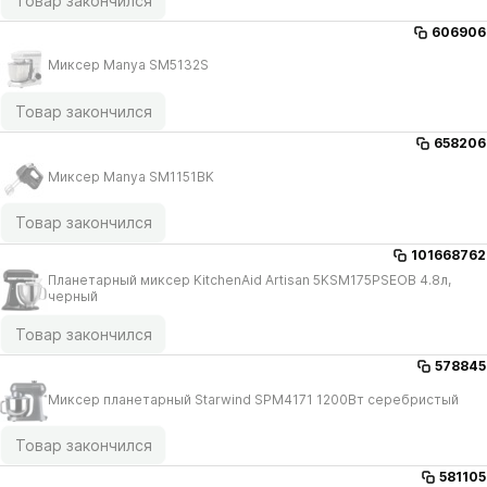
Товар закончился
606906
Миксер Manya SM5132S
Товар закончился
658206
Миксер Manya SM1151BK
Товар закончился
101668762
Планетарный миксер KitchenAid Artisan 5KSM175PSEOB 4.8л,
черный
Товар закончился
578845
Миксер планетарный Starwind SPM4171 1200Вт серебристый
Товар закончился
581105