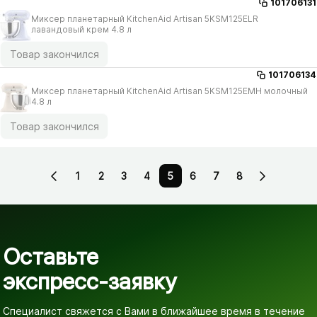
101706131
Миксер планетарный KitchenAid Artisan 5KSM125ELR
лавандовый крем 4.8 л
Товар закончился
101706134
Миксер планетарный KitchenAid Artisan 5KSM125EMH молочный
4.8 л
Товар закончился
1
2
3
4
5
6
7
8
Оставьте
экспресс-заявку
Специалист свяжется с Вами в ближайшее время
в течение