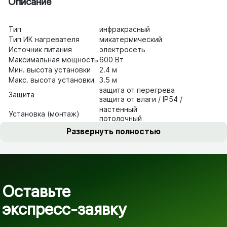
Описание
Тип
инфракрасный
Тип ИК
нагревателя
микатермический
Источник
питания
электросеть
Максимальная
мощность
600 Вт
Мин. высота
установки
2.4 м
Макс. высота
установки
3.5 м
защита от перегрева
Защита
защита от влаги
/ IP54 /
настенный
Установка
(монтаж)
потолочный
Габариты (ВхШхГ)
4x82x13 см
/ вес – 2 кг /
Развернуть полностью
Оставьте
экспресс-заявку