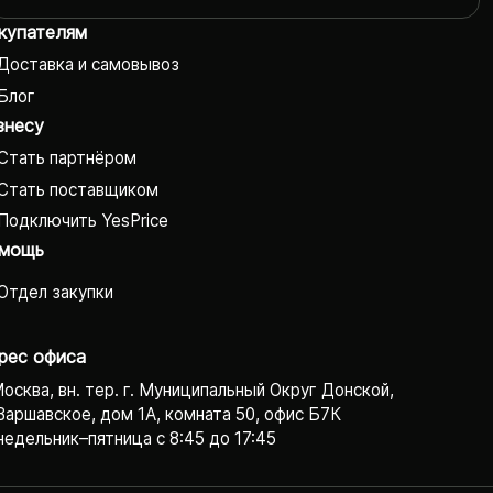
купателям
Доставка и самовывоз
Блог
знесу
Стать партнёром
Стать поставщиком
Подключить YesPrice
мощь
Отдел закупки
рес офиса
Москва, вн. тер. г. Муниципальный Округ Донской,
Варшавское, дом 1А, комната 50, офис Б7К
едельник–пятница с 8:45 до 17:45