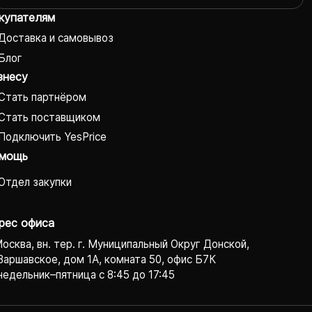
купателям
Доставка и самовывоз
Блог
знесу
Стать партнёром
Стать поставщиком
Подключить YesPrice
мощь
Отдел закупки
рес офиса
Москва, вн. тер. г. Муниципальный Округ Донской,
Варшавское, дом 1А, комната 50, офис Б7К
едельник–пятница с 8:45 до 17:45