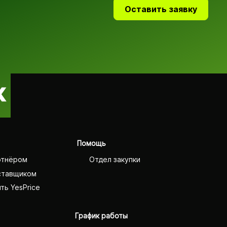
Оставить заявку
Помощь
ртнёром
Отдел закупки
ставщиком
ть YesPrice
График работы