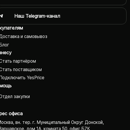
Наш Telegram-канал
купателям
Доставка и самовывоз
Блог
знесу
Стать партнёром
Стать поставщиком
Подключить YesPrice
мощь
Отдел закупки
рес офиса
Москва, вн. тер. г. Муниципальный Округ Донской,
Варшавское, дом 1А, комната 50, офис Б7К