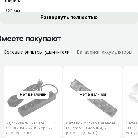
Ширина
320 мм
Развернуть полностью
Вместе покупают
Сетевые фильтры, удлинители
Батарейки, аккумуляторы
Зарядные устройства (АЗУ)
Удлинитель ExeGate ECE-5-
Сетевой фильтр Defender
Сетев
5B EX285825RUS черный 5
ES largo 1.8 черный, 5
BU-PS5
евророзетки с
розеток (99497)
белый
заземлением, 5м