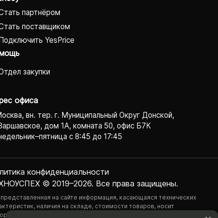
Стать партнёром
Стать поставщиком
Подключить YesPrice
мощь
Отдел закупки
рес офиса
Москва, вн. тер. г. Муниципальный Округ Донской,
Варшавское, дом 1А, комната 50, офис Б7К
едельник–пятница с 8:45 до 17:45
литика конфиденциаль­ности
ХНОУСПЕХ © 2019–2026. Все права защищены.
 представленная на сайте информация, касающаяся технических
актеристик, наличия на складе, стоимости товаров, носит
ормационный характер и ни при каких условиях не является публичной