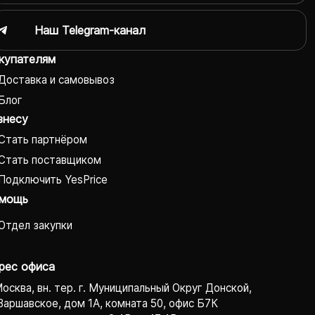
Наш Telegram-канал
купателям
Доставка и самовывоз
Блог
знесу
Стать партнёром
Стать поставщиком
Подключить YesPrice
мощь
Отдел закупки
рес офиса
Москва, вн. тер. г. Муниципальный Округ Донской,
Варшавское, дом 1А, комната 50, офис Б7К