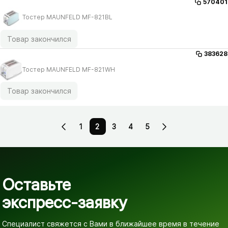
570401
Тостер MAUNFELD MF-821BL
Товар закончился
383628
Тостер MAUNFELD MF-821WH
Товар закончился
1
2
3
4
5
Оставьте
экспресс-заявку
Специалист свяжется с Вами в ближайшее время
в течение