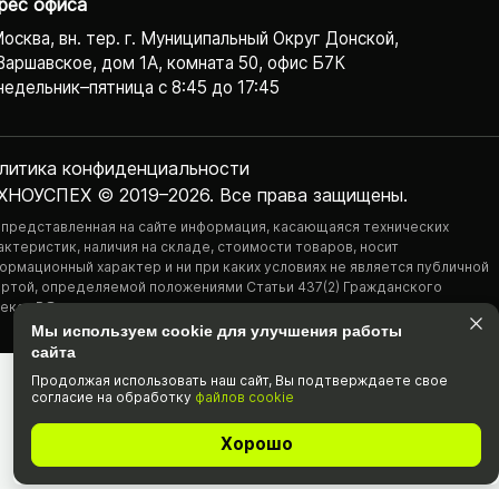
рес офиса
Москва, вн. тер. г. Муниципальный Округ Донской,
Варшавское, дом 1А, комната 50, офис Б7К
едельник–пятница с 8:45 до 17:45
литика конфиденциаль­ности
ХНОУСПЕХ © 2019–2026. Все права защищены.
 представленная на сайте информация, касающаяся технических
актеристик, наличия на складе, стоимости товаров, носит
ормационный характер и ни при каких условиях не является публичной
ртой, определяемой положениями Статьи 437(2) Гражданского
екса РФ.
Мы используем cookie для улучшения работы
сайта
Продолжая использовать наш cайт, Вы подтвержда­ете свое
согласие на обработку
файлов cookie
Хорошо