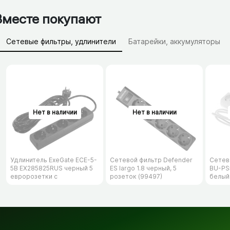
Вместе покупают
Сетевые фильтры, удлинители
Батарейки, аккумуляторы
Зарядные устройства (АЗУ)
Удлинитель ExeGate ECE-5-
Сетевой фильтр Defender
Сетев
5B EX285825RUS черный 5
ES largo 1.8 черный, 5
BU-PS5
евророзетки с
розеток (99497)
белый
заземлением, 5м