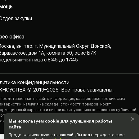
мощь
Отдел закупки
рес офиса
Москва, вн. тер. г. Муниципальный Округ Донской,
Варшавское, дом 1А, комната 50, офис Б7К
едельник–пятница с 8:45 до 17:45
литика конфиденциаль­ности
ХНОУСПЕХ © 2019–2026. Все права защищены.
 представленная на сайте информация, касающаяся технических
актеристик, наличия на складе, стоимости товаров, носит
ормационный характер и ни при каких условиях не является публичной
ртой, определяемой положениями Статьи 437(2) Гражданского
екса РФ.
Мы используем cookie для улучшения работы
сайта
Продолжая использовать наш cайт, Вы подтвержда­ете свое