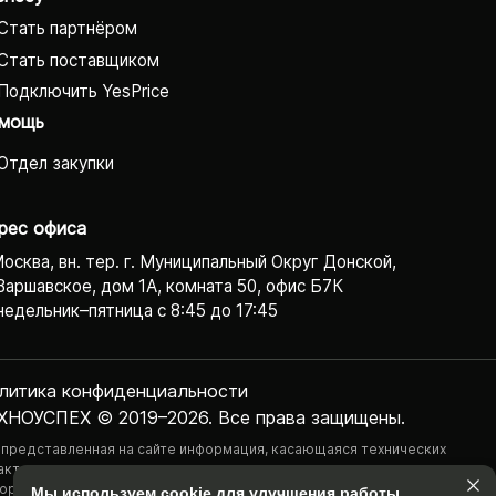
Стать партнёром
Стать поставщиком
Подключить YesPrice
мощь
Отдел закупки
рес офиса
Москва, вн. тер. г. Муниципальный Округ Донской,
Варшавское, дом 1А, комната 50, офис Б7К
едельник–пятница с 8:45 до 17:45
литика конфиденциаль­ности
ХНОУСПЕХ © 2019–2026. Все права защищены.
 представленная на сайте информация, касающаяся технических
актеристик, наличия на складе, стоимости товаров, носит
ормационный характер и ни при каких условиях не является публичной
Мы используем cookie для улучшения работы