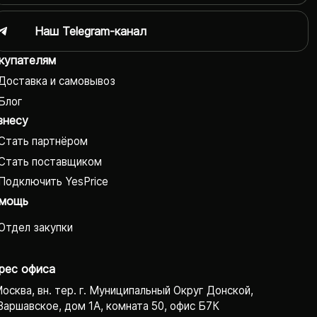
Наш Telegram-канал
купателям
Доставка и самовывоз
Блог
знесу
Стать партнёром
Стать поставщиком
Подключить YesPrice
мощь
Отдел закупки
рес офиса
Москва, вн. тер. г. Муниципальный Округ Донской,
Варшавское, дом 1А, комната 50, офис Б7К