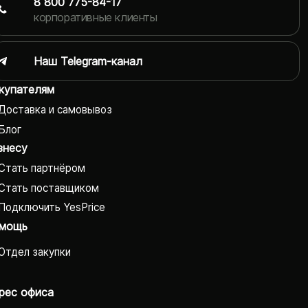
8 800 775-84-17
корпоративные клиенты
Наш Telegram-канал
купателям
Доставка и самовывоз
Блог
знесу
Стать партнёром
Стать поставщиком
Подключить YesPrice
мощь
Отдел закупки
рес офиса