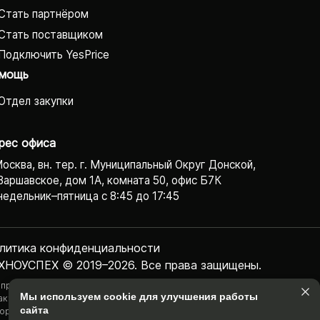
Стать партнёром
Стать поставщиком
Подключить YesPrice
мощь
Отдел закупки
рес офиса
Москва, вн. тер. г. Муниципальный Округ Донской,
Варшавское, дом 1А, комната 50, офис Б7К
едельник–пятница с 8:45 до 17:45
литика конфиденциаль­ности
ХНОУСПЕХ © 2019–2026. Все права защищены.
 представленная на сайте информация, касающаяся технических
Мы используем cookie для улучшения работы
актеристик, наличия на складе, стоимости товаров, носит
сайта
ормационный характер и ни при каких условиях не является публичной