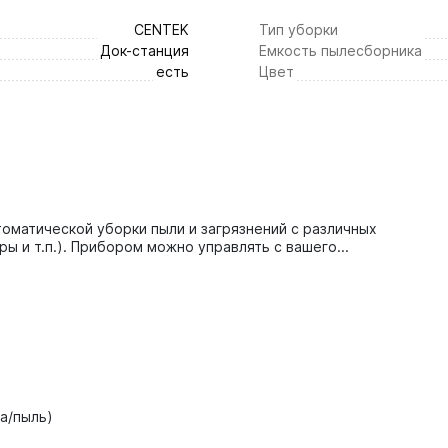
CENTEK
Тип уборки
Док-станция
Емкость пылесборника
есть
Цвет
оматической уборки пыли и загрязнений с различных
ы и т.п.). Прибором можно управлять с вашего...
да/пыль)