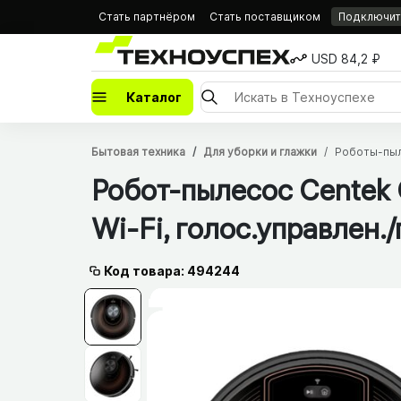
Стать партнёром
Стать поставщиком
Подключить
USD 84,2 ₽
Каталог
Бытовая техника
Для уборки и глажки
Роботы-пы
Робот-пылесос Centek 
Wi-Fi, голос.управлен./
Код товара: 494244