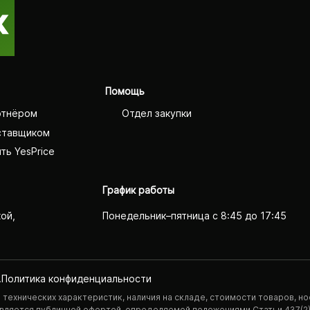
Помощь
ртнёром
Отдел закупки
ставщиком
ть YesPrice
График работы
кой,
Понедельник–пятница с 8:45 до 17:45
.
Политика конфиденциаль­ности
технических характеристик, наличия на складе, стоимости товаров, но
 является публичной офертой, определяемой положениями Статьи 437(2