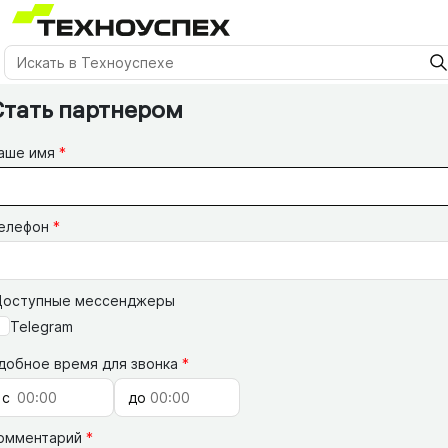
Стать партнером
аше имя
елефон
Доступные мессенджеры
Telegram
добное время для звонка
омментарий