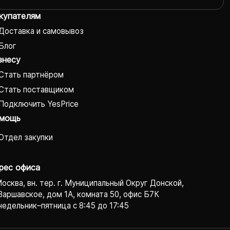
купателям
Доставка и самовывоз
Блог
знесу
Стать партнёром
Стать поставщиком
Подключить YesPrice
мощь
Отдел закупки
рес офиса
Москва, вн. тер. г. Муниципальный Округ Донской,
Варшавское, дом 1А, комната 50, офис Б7К
едельник–пятница с 8:45 до 17:45