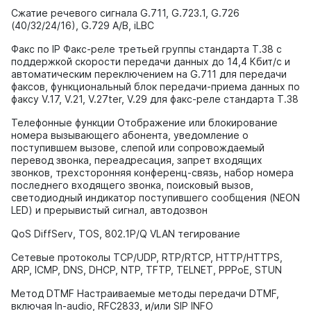
Сжатие речевого сигнала G.711, G.723.1, G.726
(40/32/24/16), G.729 A/B, iLBC
Факс по IP Факс-реле третьей группы стандарта T.38 с
поддержкой скорости передачи данных до 14,4 Кбит/с и
автоматическим переключением на G.711 для передачи
факсов, функциональный блок передачи-приема данных по
факсу V.17, V.21, V.27ter, V.29 для факс-реле стандарта T.38
Телефонные функции Отображение или блокирование
номера вызывающего абонента, уведомление о
поступившем вызове, слепой или сопровождаемый
перевод звонка, переадресация, запрет входящих
звонков, трехсторонняя конференц-связь, набор номера
последнего входящего звонка, поисковый вызов,
светодиодный индикатор поступившего сообщения (NEON
LED) и прерывистый сигнал, автодозвон
QoS DiffServ, TOS, 802.1P/Q VLAN тегирование
Сетевые протоколы TCP/UDP, RTP/RTCP, HTTP/HTTPS,
ARP, ICMP, DNS, DHCP, NTP, TFTP, TELNET, PPPoE, STUN
Метод DTMF Настраиваемые методы передачи DTMF,
включая In-audio, RFC2833, и/или SIP INFO