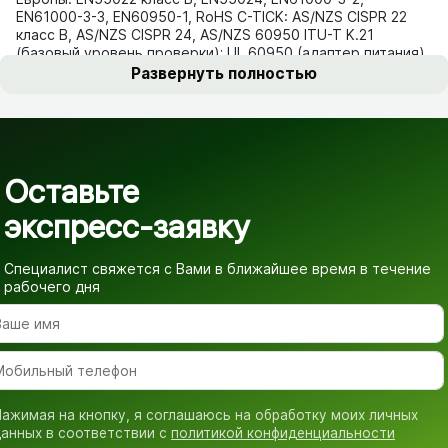
EN61000-3-3, EN60950-1, RoHS C-TICK: AS/NZS CISPR 22
класс B, AS/NZS CISPR 24, AS/NZS 60950 ITU-T K.21
(базовый уровень проверки); UL 60950 (адаптер питания)
Развернуть полностью
Оставьте
экспресс-заявку
Специалист свяжется с Вами в ближайшее время
в течение
рабочего дня
ажимая на кнопку, я соглашаюсь на обработку моих личных
анных в соответствии с
политикой конфиденциальности