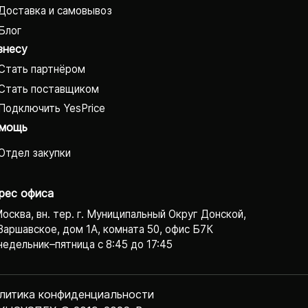
Доставка и самовывоз
Блог
знесу
Стать партнёром
Стать поставщиком
Подключить YesPrice
мощь
Отдел закупки
рес офиса
Москва, вн. тер. г. Муниципальный Округ Донской,
Варшавское, дом 1А, комната 50, офис Б7К
едельник–пятница с 8:45 до 17:45
литика конфиденциаль­ности