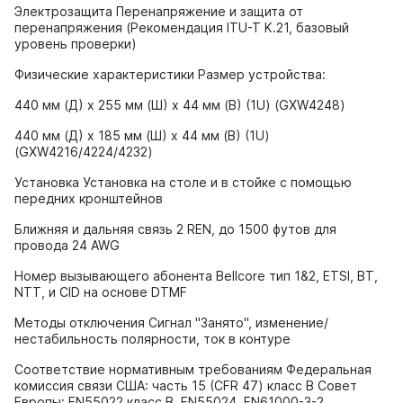
Электрозащита Перенапряжение и защита от
перенапряжения (Рекомендация ITU-T K.21, базовый
уровень проверки)
Физические характеристики Размер устройства:
440 мм (Д) x 255 мм (Ш) x 44 мм (В) (1U) (GXW4248)
440 мм (Д) x 185 мм (Ш) x 44 мм (В) (1U)
(GXW4216/4224/4232)
Установка Установка на столе и в стойке с помощью
передних кронштейнов
Ближняя и дальняя связь 2 REN, до 1500 футов для
провода 24 AWG
Номер вызывающего абонента Bellcore тип 1&2, ETSI, BT,
NTT, и CID на основе DTMF
Методы отключения Сигнал "Занято", изменение/
нестабильность полярности, ток в контуре
Соответствие нормативным требованиям Федеральная
комиссия связи США: часть 15 (CFR 47) класс B Совет
Европы: EN55022 класс B, EN55024, EN61000-3-2,