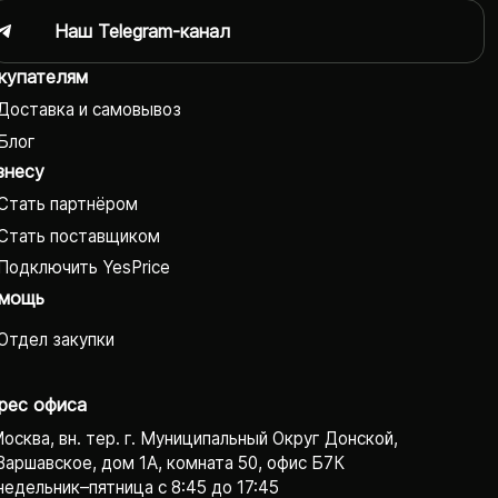
Наш Telegram-канал
купателям
Доставка и самовывоз
Блог
знесу
Стать партнёром
Стать поставщиком
Подключить YesPrice
мощь
Отдел закупки
рес офиса
Москва, вн. тер. г. Муниципальный Округ Донской,
Варшавское, дом 1А, комната 50, офис Б7К
едельник–пятница с 8:45 до 17:45