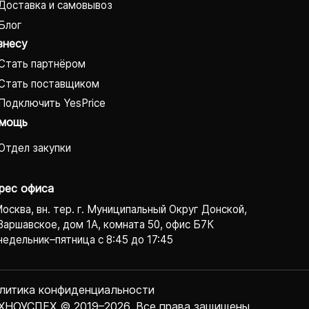
Доставка и самовывоз
Блог
знесу
Стать партнёром
Стать поставщиком
Подключить YesPrice
мощь
Отдел закупки
рес офиса
Москва, вн. тер. г. Муниципальный Округ Донской,
Варшавское, дом 1А, комната 50, офис Б7К
едельник–пятница с 8:45 до 17:45
литика конфиденциаль­ности
ХНОУСПЕХ © 2019–2026. Все права защищены.