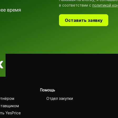
в соответствии с
политикой ко
шее время
Оставить заявку
Помощь
ртнёром
Отдел закупки
ставщиком
ть YesPrice