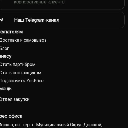
корпоративные клиенты
Наш Telegram-канал
купателям
Доставка и самовывоз
Блог
знесу
Стать партнёром
Стать поставщиком
Подключить YesPrice
мощь
Отдел закупки
рес офиса
Москва, вн. тер. г. Муниципальный Округ Донской,