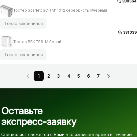
330564
Тостер Scarlett SC-TM11012 серебристый/​черный
Товар закончился
331039
Тостер BBK TR81M белый
Товар закончился
1
2
3
4
5
6
7
Оставьте
экспресс-заявку
Специалист свяжется с Вами в ближайшее время
в течение