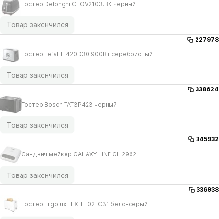
Тостер Delonghi CTOV2103.BK черный
Товар закончился
227978
Тостер Tefal TT420D30 900Вт серебристый
Товар закончился
338624
Тостер Bosch TAT3P423 черный
Товар закончился
345932
Сандвич мейкер GALAXY LINE GL 2962
Товар закончился
336938
Тостер Ergolux ELX-ET02-C31 бело-серый