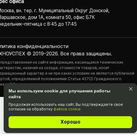
рес офиса
Москва, вн. тер. г. Муниципальный Округ Донской,
Варшавское, дом 1А, комната 50, офис Б7К
едельник–пятница с 8:45 до 17:45
литика конфиденциаль­ности
ХНОУСПЕХ © 2019–2026. Все права защищены.
 представленная на сайте информация, касающаяся технических
актеристик, наличия на складе, стоимости товаров, носит
ормационный характер и ни при каких условиях не является публичной
ртой, определяемой положениями Статьи 437(2) Гражданского
екса РФ.
Мы используем cookie для улучшения работы
сайта
Продолжая использовать наш cайт, Вы подтвержда­ете свое
согласие на обработку
файлов cookie
Хорошо