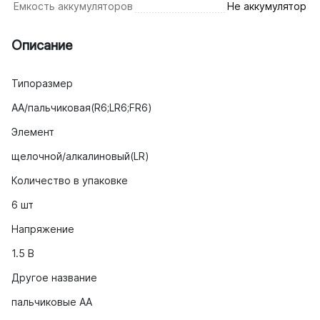
Емкость аккумуляторов
Не аккумулятор
Описание
Типоразмер
AA/пальчиковая(R6;LR6;FR6)
Элемент
щелочной/алкалиновый(LR)
Количество в упаковке
6 шт
Напряжение
1.5 В
Другое название
пальчиковые AA