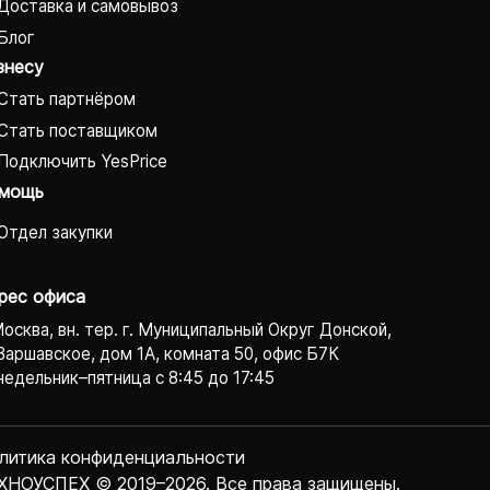
Доставка и самовывоз
Блог
знесу
Стать партнёром
Стать поставщиком
Подключить YesPrice
мощь
Отдел закупки
рес офиса
Москва, вн. тер. г. Муниципальный Округ Донской,
Варшавское, дом 1А, комната 50, офис Б7К
едельник–пятница с 8:45 до 17:45
литика конфиденциаль­ности
ХНОУСПЕХ © 2019–2026. Все права защищены.