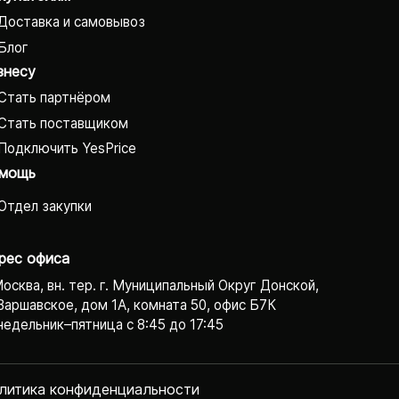
Доставка и самовывоз
Блог
знесу
Стать партнёром
Стать поставщиком
Подключить YesPrice
мощь
Отдел закупки
рес офиса
Москва, вн. тер. г. Муниципальный Округ Донской,
Варшавское, дом 1А, комната 50, офис Б7К
едельник–пятница с 8:45 до 17:45
литика конфиденциаль­ности