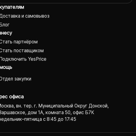
купателям
Доставка и самовывоз
Блог
знесу
Стать партнёром
Стать поставщиком
Подключить YesPrice
мощь
Отдел закупки
рес офиса
Москва, вн. тер. г. Муниципальный Округ Донской,
Варшавское, дом 1А, комната 50, офис Б7К
едельник–пятница с 8:45 до 17:45