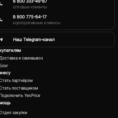
8 800 333-49-87
оптовые клиенты
8 800 775-84-17
корпоративные клиенты
Наш Telegram-канал
купателям
Доставка и самовывоз
Блог
знесу
Стать партнёром
Стать поставщиком
Подключить YesPrice
мощь
Отдел закупки