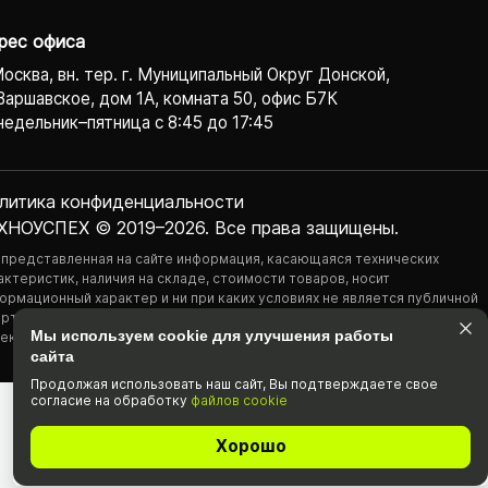
рес офиса
Москва, вн. тер. г. Муниципальный Округ Донской,
Варшавское, дом 1А, комната 50, офис Б7К
едельник–пятница с 8:45 до 17:45
литика конфиденциаль­ности
ХНОУСПЕХ © 2019–2026. Все права защищены.
 представленная на сайте информация, касающаяся технических
актеристик, наличия на складе, стоимости товаров, носит
ормационный характер и ни при каких условиях не является публичной
ртой, определяемой положениями Статьи 437(2) Гражданского
Мы используем cookie для улучшения работы
екса РФ.
сайта
Продолжая использовать наш cайт, Вы подтвержда­ете свое
согласие на обработку
файлов cookie
Хорошо