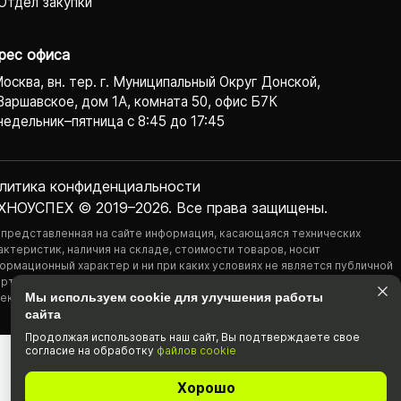
Отдел закупки
рес офиса
Москва, вн. тер. г. Муниципальный Округ Донской,
Варшавское, дом 1А, комната 50, офис Б7К
едельник–пятница с 8:45 до 17:45
литика конфиденциаль­ности
ХНОУСПЕХ © 2019–2026. Все права защищены.
 представленная на сайте информация, касающаяся технических
актеристик, наличия на складе, стоимости товаров, носит
ормационный характер и ни при каких условиях не является публичной
ртой, определяемой положениями Статьи 437(2) Гражданского
Мы используем cookie для улучшения работы
екса РФ.
сайта
Продолжая использовать наш cайт, Вы подтвержда­ете свое
согласие на обработку
файлов cookie
Хорошо