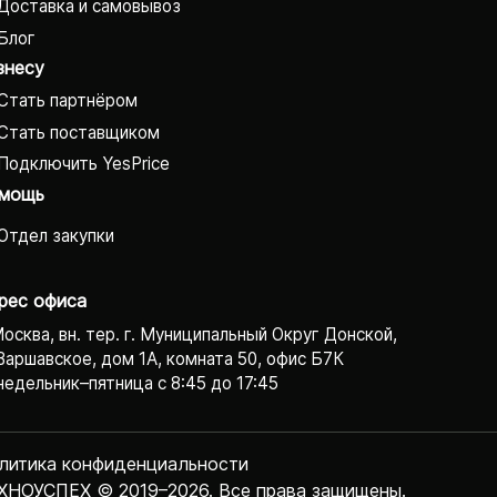
Доставка и самовывоз
Блог
знесу
Стать партнёром
Стать поставщиком
Подключить YesPrice
мощь
Отдел закупки
рес офиса
Москва, вн. тер. г. Муниципальный Округ Донской,
Варшавское, дом 1А, комната 50, офис Б7К
едельник–пятница с 8:45 до 17:45
литика конфиденциаль­ности
ХНОУСПЕХ © 2019–2026. Все права защищены.