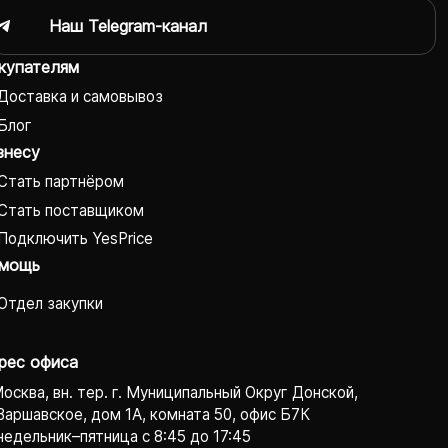
Наш Telegram-канал
купателям
Доставка и самовывоз
Блог
знесу
Стать партнёром
Стать поставщиком
Подключить YesPrice
мощь
Отдел закупки
рес офиса
Москва, вн. тер. г. Муниципальный Округ Донской,
Варшавское, дом 1А, комната 50, офис Б7К
едельник–пятница с 8:45 до 17:45