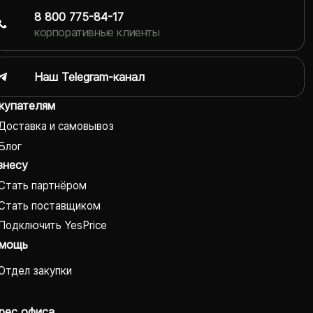
8 800 775-84-17
корпоративные клиенты
Наш Telegram-канал
купателям
Доставка и самовывоз
Блог
знесу
Стать партнёром
Стать поставщиком
Подключить YesPrice
мощь
Отдел закупки
рес офиса