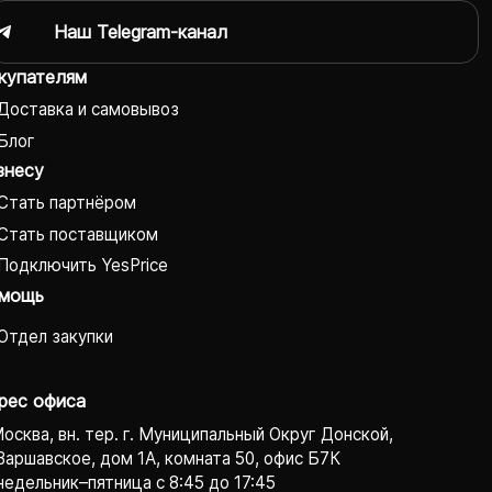
Наш Telegram-канал
купателям
Доставка и самовывоз
Блог
знесу
Стать партнёром
Стать поставщиком
Подключить YesPrice
мощь
Отдел закупки
рес офиса
Москва, вн. тер. г. Муниципальный Округ Донской,
Варшавское, дом 1А, комната 50, офис Б7К
едельник–пятница с 8:45 до 17:45