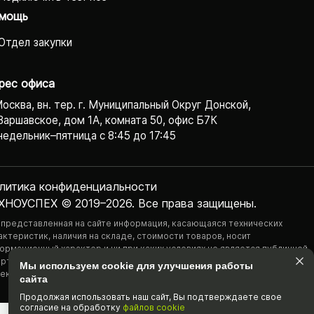
мощь
Отдел закупки
рес офиса
Москва, вн. тер. г. Муниципальный Округ Донской,
Варшавское, дом 1А, комната 50, офис Б7К
едельник–пятница с 8:45 до 17:45
литика конфиденциаль­ности
ХНОУСПЕХ © 2019–2026. Все права защищены.
 представленная на сайте информация, касающаяся технических
актеристик, наличия на складе, стоимости товаров, носит
ормационный характер и ни при каких условиях не является публичной
ртой, определяемой положениями Статьи 437(2) Гражданского
Мы используем cookie для улучшения работы
екса РФ.
сайта
Продолжая использовать наш cайт, Вы подтвержда­ете свое
согласие на обработку
файлов cookie