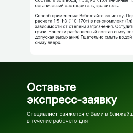
Состав: ≥ 30% вода, ≥ 5%, но <15% анионные 
органический растворитель, краситель.
Способ применения: Взболтайте канистру. Пе
расчета 1:5-1:8 (110-170г) в пенокомплект (1л)
зависимости от степени загрязнения. Остуди
грязи. Нанести разбавленный состав снизу вв
допуская высыхания! Тщательно смыть водой 
снизу вверх.
Оставьте
экспресс-заявку
Специалист свяжется с Вами в ближай
в течение рабочего дня