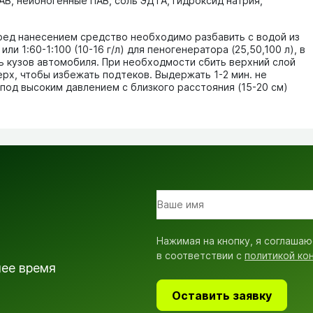
ПАВ, неионогенные ПАВ, соль ЭДТА, гидроксид натрия,
ред нанесением средство необходимо разбавить с водой из
 или 1:60-1:100 (10-16 г/л) для пеногенератора (25,50,100 л), в
ть кузов автомобиля. При необходмости сбить верхний слой
ерх, чтобы избежать подтеков. Выдержать 1-2 мин. не
под высоким давлением с близкого расстояния (15-20 см)
Нажимая на кнопку, я соглашаю
в соответствии с
политикой ко
шее время
Оставить заявку