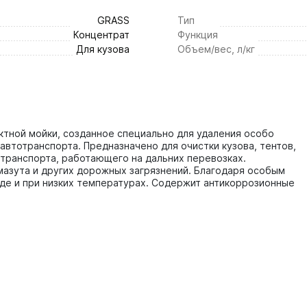
GRASS
Тип
Концентрат
Функция
Для кузова
Объем/вес, л/кг
тной мойки, созданное специально для удаления особо
 автотранспорта. Предназначено для очистки кузова, тентов,
 транспорта, работающего на дальних перевозках.
 мазута и других дорожных загрязнений. Благодаря особым
де и при низких температурах. Содержит антикоррозионные