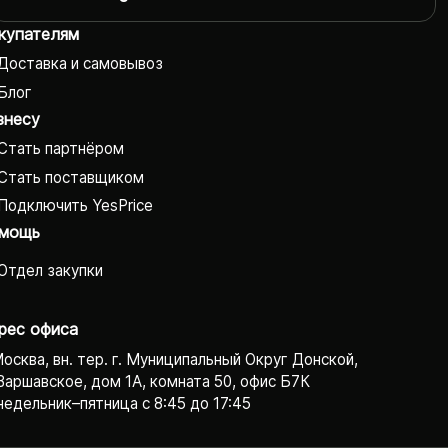
купателям
Доставка и самовывоз
Блог
знесу
Стать партнёром
Стать поставщиком
Подключить YesPrice
мощь
Отдел закупки
рес офиса
Москва, вн. тер. г. Муниципальный Округ Донской,
Варшавское, дом 1А, комната 50, офис Б7К
едельник–пятница с 8:45 до 17:45