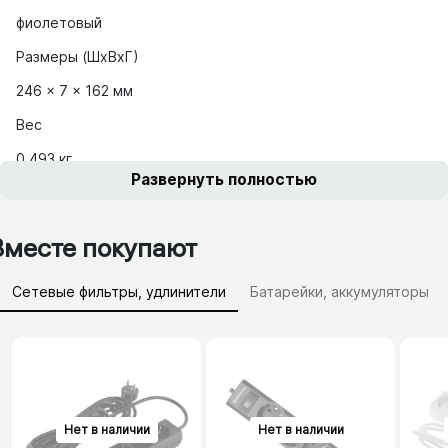
фиолетовый
Размеры (ШхВхГ)
246 x 7 x 162 мм
Вес
0.493 кг
Развернуть полностью
Развернуть полностью
Вместе покупают
Сетевые фильтры, удлинители
Батарейки, аккумуляторы
Зарядные устройства (АЗУ)