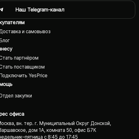
Наш Telegram-канал
купателям
Доставка и самовывоз
Блог
знесу
Стать партнёром
Стать поставщиком
Подключить YesPrice
мощь
Отдел закупки
рес офиса
Москва, вн. тер. г. Муниципальный Округ Донской,
Варшавское, дом 1А, комната 50, офис Б7К
едельник–пятница с 8:45 до 17:45