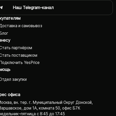
Наш Telegram-канал
купателям
Доставка и самовывоз
Блог
знесу
Стать партнёром
Стать поставщиком
Подключить YesPrice
мощь
Отдел закупки
рес офиса
Москва, вн. тер. г. Муниципальный Округ Донской,
Варшавское, дом 1А, комната 50, офис Б7К
едельник–пятница с 8:45 до 17:45