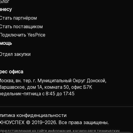
Блог
знесу
Стать партнёром
Стать поставщиком
Подключить YesPrice
мощь
Отдел закупки
рес офиса
Москва, вн. тер. г. Муниципальный Округ Донской,
Варшавское, дом 1А, комната 50, офис Б7К
едельник–пятница с 8:45 до 17:45
литика конфиденциаль­ности
ХНОУСПЕХ © 2019–2026. Все права защищены.
 представленная на сайте информация, касающаяся технических