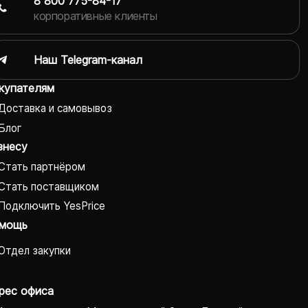
8 800 775-84-17
корпоративные клиенты
Наш Telegram-канал
купателям
Доставка и самовывоз
Блог
знесу
Стать партнёром
Стать поставщиком
Подключить YesPrice
мощь
Отдел закупки
рес офиса