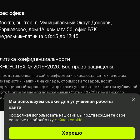
рес офиса
Москва, вн. тер. г. Муниципальный Округ Донской,
Варшавское, дом 1А, комната 50, офис Б7К
едельник–пятница с 8:45 до 17:45
литика конфиденциаль­ности
ХНОУСПЕХ © 2019–2026. Все права защищены.
 представленная на сайте информация, касающаяся технических
актеристик, наличия на складе, стоимости товаров, носит
ормационный характер и ни при каких условиях не является публичной
ртой, определяемой положениями Статьи 437(2) Гражданского
екса РФ.
Мы используем cookie для улучшения работы
сайта
Продолжая использовать наш cайт, Вы подтвержда­ете свое
согласие на обработку
файлов cookie
Хорошо