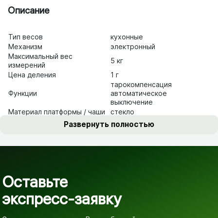
Описание
Тип
весов
кухонные
Механизм
электронный
Максимальный вес
5 кг
измерений
Цена
деления
1 г
тарокомпенсация
Функции
автоматическое
выключение
Материал платформы /
чаши
стекло
Питание
1xCR2032
Развернуть полностью
Оставьте
экспресс-заявку